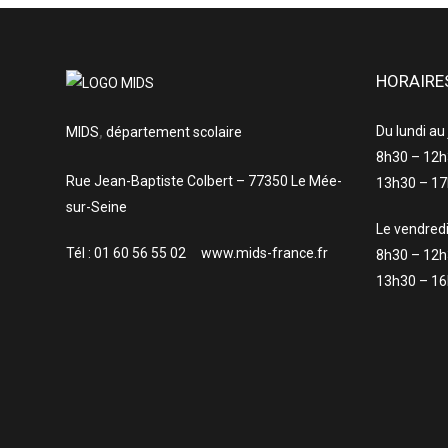
HORAIRE
Du lundi au
MIDS
,
département scolaire
8h30 – 12
Rue Jean-Baptiste Colbert – 77350 Le Mée-
13h30 – 1
sur-Seine
Le vendred
Tél : 01 60 56 55 02 www.mids-france.fr
8h30 – 12
13h30 – 1