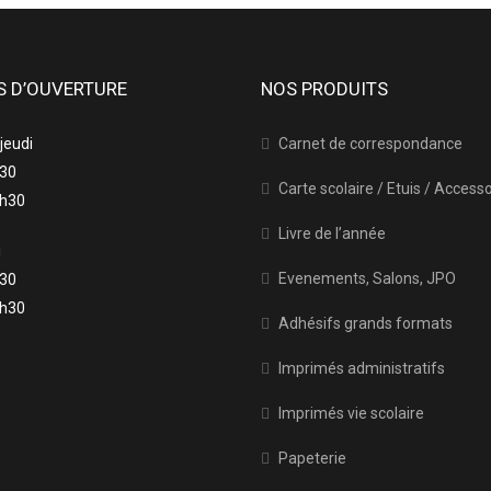
S D’OUVERTURE
NOS PRODUITS
 jeudi
Carnet de correspondance
h30
Carte scolaire / Etuis / Access
7h30
Livre de l’année
i
Evenements, Salons, JPO
h30
6h30
Adhésifs grands formats
Imprimés administratifs
Imprimés vie scolaire
Papeterie