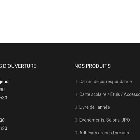
S D’OUVERTURE
NOS PRODUITS
 jeudi
Carnet de correspondance
h30
Carte scolaire / Etuis / Access
7h30
Livre de l’année
i
Evenements, Salons, JPO
h30
6h30
Adhésifs grands formats