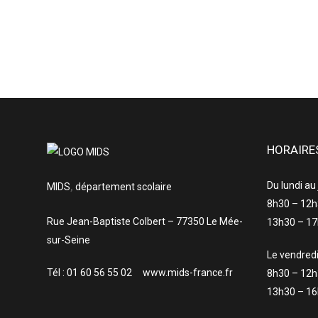
HORAIRE
Du lundi au
MIDS
,
département scolaire
8h30 – 12
Rue Jean-Baptiste Colbert – 77350 Le Mée-
13h30 – 1
sur-Seine
Le vendred
Tél : 01 60 56 55 02 www.mids-france.fr
8h30 – 12
13h30 – 1